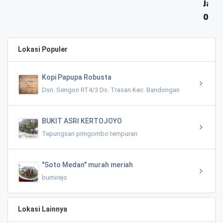
Jawa Tengah 56512
0.01 KM
Lokasi Populer
Kopi Papupa Robusta
Dsn. Sengon RT4/3 Ds. Trasan Kec. Bandongan
BUKIT ASRI KERTOJOYO
Tepungsari pringombo tempuran
"Soto Medan" murah meriah
bumirejo
Lokasi Lainnya