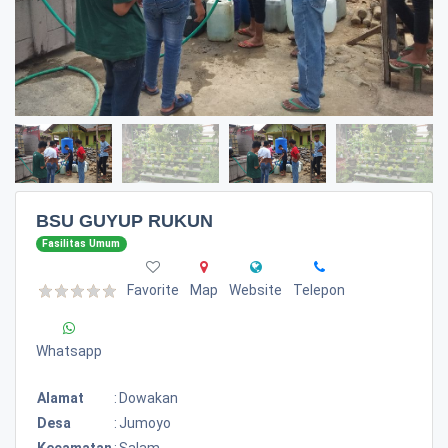
BSU GUYUP RUKUN
Fasilitas Umum
Favorite
Map
Website
Telepon
Whatsapp
Alamat
:
Dowakan
Desa
:
Jumoyo
Kecamatan
:
Salam