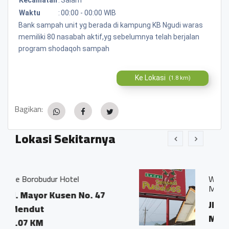
Waktu
:
00:00 - 00:00 WIB
Bank sampah unit yg berada di kampung KB Ngudi waras
memiliki 80 nasabah aktif,yg sebelumnya telah berjalan
program shodaqoh sampah
Ke Lokasi
(1.8 km)
Bagikan:
Lokasi Sekitarnya
l
Warung SS (Spesial Sambal)
Magelang
 No. 47
Jl. Mayor Kusen No.92,
Mendut, Mungkid, Mag