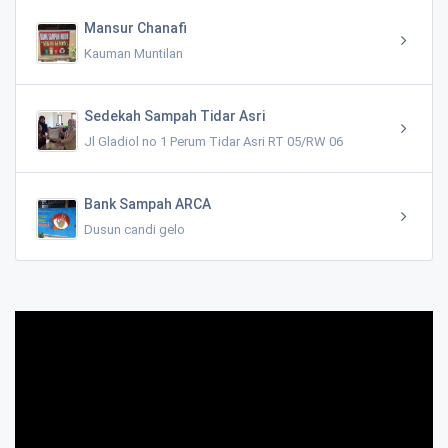
Mansur Chanafi
Kauman Muntilan
Sedekah Sampah Tidar Asri
Jl Gladiol no 1 Perum Tidar Asri RT 05/RW 06
Bank Sampah ARCA
Dusun candi gelo