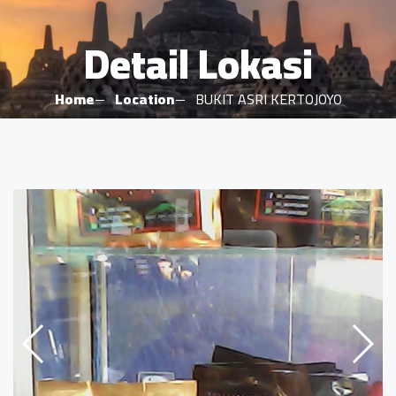
Detail Lokasi
Home
Location
BUKIT ASRI KERTOJOYO