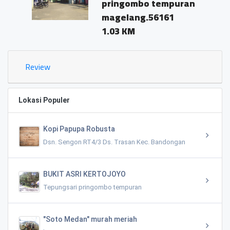
pringombo tempuran
magelang.56161
1.03 KM
Review
Lokasi Populer
Kopi Papupa Robusta
Dsn. Sengon RT4/3 Ds. Trasan Kec. Bandongan
BUKIT ASRI KERTOJOYO
Tepungsari pringombo tempuran
"Soto Medan" murah meriah