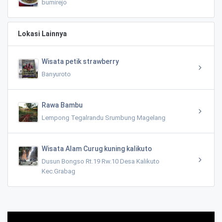
bumirejo
Lokasi Lainnya
Wisata petik strawberry
Banyuroto
Rawa Bambu
Lempong Tegalrandu Srumbung Magelang
Wisata Alam Curug kuning kalikuto
Dusun Bongso Rt.19 Rw.10 Desa Kalikuto
Kec.Grabag