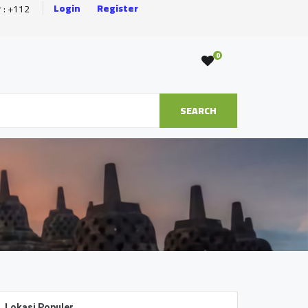
Login
Register
r : +112
0
SEARCH
Lokasi Populer