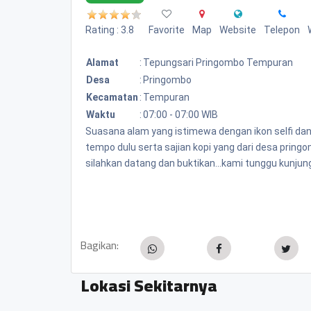
Rating : 3.8
Favorite
Map
Website
Telepon
Alamat
:
Tepungsari Pringombo Tempuran
Desa
:
Pringombo
Kecamatan
:
Tempuran
Waktu
:
07:00 - 07:00 WIB
Suasana alam yang istimewa dengan ikon selfi da
tempo dulu serta sajian kopi yang dari desa pring
silahkan datang dan buktikan...kami tunggu kunjung
Bagikan:
Lokasi Sekitarnya