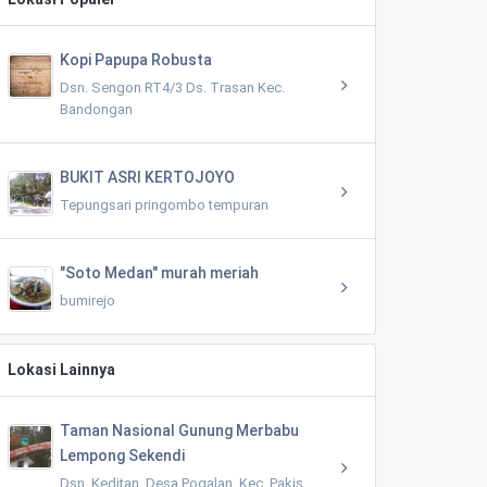
Kopi Papupa Robusta
Dsn. Sengon RT4/3 Ds. Trasan Kec.
Bandongan
BUKIT ASRI KERTOJOYO
Tepungsari pringombo tempuran
"Soto Medan" murah meriah
bumirejo
Lokasi Lainnya
Taman Nasional Gunung Merbabu
Lempong Sekendi
Dsn. Keditan, Desa Pogalan, Kec. Pakis,