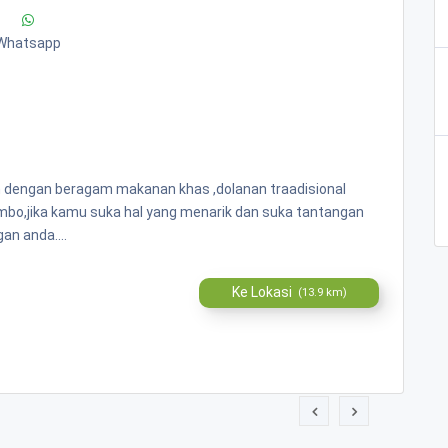
Whatsapp
n dengan beragam makanan khas ,dolanan traadisional
ombo,jika kamu suka hal yang menarik dan suka tantangan
an anda....
Ke Lokasi
(13.9 km)