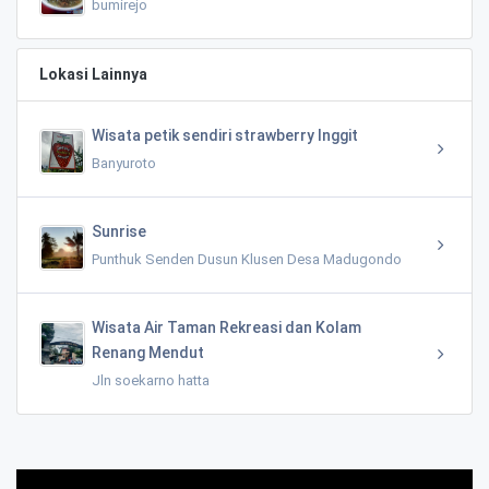
bumirejo
Lokasi Lainnya
Wisata petik sendiri strawberry Inggit
Banyuroto
Sunrise
Punthuk Senden Dusun Klusen Desa Madugondo
Wisata Air Taman Rekreasi dan Kolam
Renang Mendut
Jln soekarno hatta