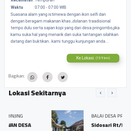
Waktu
:
07:00 - 07:00 WIB
Suasana alam yang istimewa dengan ikon selfi dan
dengan beragam makanan khas ,dolanan traadisional
tempo dulu serta sajian kopi yang dari desa pringombo,jika
kamu suka hal yang menarik dan suka tantangan silahkan
datang dan buktikan...kami tunggu kunjungan anda....
Ke Lokasi
(13.9 km)
Bagikan:
Lokasi Sekitarnya
BALAI DESA PRINGOMBO
Sidosari Rt/Rw 01/01