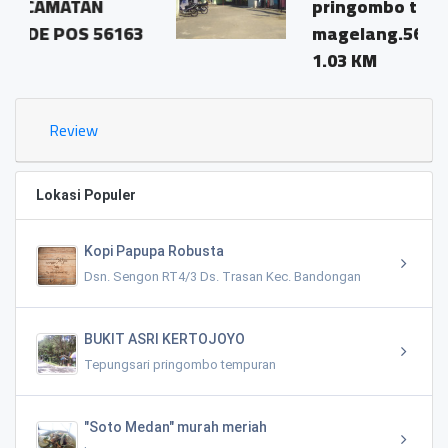
pringombo tempuran
6163
magelang.56161
1.03 KM
Review
Lokasi Populer
Kopi Papupa Robusta
Dsn. Sengon RT4/3 Ds. Trasan Kec. Bandongan
BUKIT ASRI KERTOJOYO
Tepungsari pringombo tempuran
"Soto Medan" murah meriah