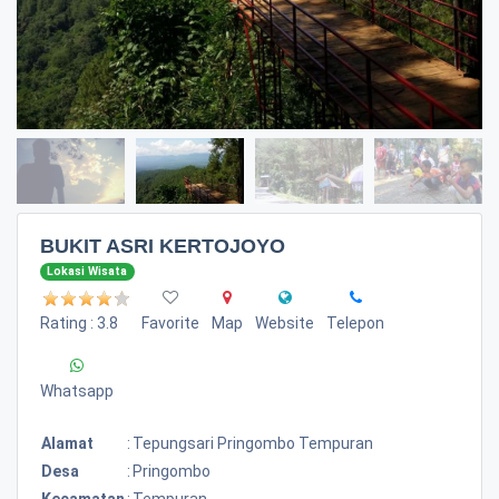
BUKIT ASRI KERTOJOYO
Lokasi Wisata
Rating : 3.8
Favorite
Map
Website
Telepon
Whatsapp
Alamat
:
Tepungsari Pringombo Tempuran
Desa
:
Pringombo
Kecamatan
:
Tempuran