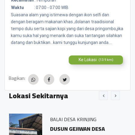
Waktu
:
07:00 - 07:00 WIB
Suasana alam yang istimewa dengan ikon selfi dan
dengan beragam makanan khas ,dolanan traadisional
tempo dulu serta sajian kopi yang dari desa pringombo,jika
kamu suka hal yang menarik dan suka tantangan silahkan
datang dan buktikan...kami tunggu kunjungan anda....
Ke Lokasi
(13.9 km)
Bagikan:
Lokasi Sekitarnya
BALAI DESA KRINJING
esa
DUSUN GEJIWAN DESA