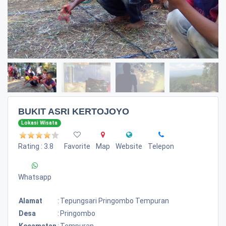
BUKIT ASRI KERTOJOYO
Lokasi Wisata
Rating : 3.8
Favorite
Map
Website
Telepon
Whatsapp
Alamat
:
Tepungsari Pringombo Tempuran
Desa
:
Pringombo
Kecamatan
:
Tempuran