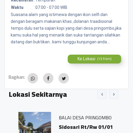
Waktu
:
07:00 - 07:00 WIB
Suasana alam yang istimewa dengan ikon selfi dan
dengan beragam makanan khas ,dolanan traadisional
tempo dulu serta sajian kopi yang dari desa pringombo,jika
kamu suka hal yang menarik dan suka tantangan silahkan
datang dan buktikan...kami tunggu kunjungan anda....
Ke Lokasi
(13.9 km)
Bagikan:
Lokasi Sekitarnya
BALAI DESA PRINGOMBO
Sidosari Rt/Rw 01/01