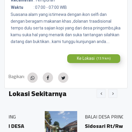
Waktu
:
07:00 - 07:00 WIB
Suasana alam yang istimewa dengan ikon selfi dan
dengan beragam makanan khas ,dolanan traadisional
tempo dulu serta sajian kopi yang dari desa pringombo,jika
kamu suka hal yang menarik dan suka tantangan silahkan
datang dan buktikan...kami tunggu kunjungan anda....
Ke Lokasi
(13.9 km)
Bagikan:
Lokasi Sekitarnya
BALAI DESA PRINGOMBO
Sidosari Rt/Rw 01/01