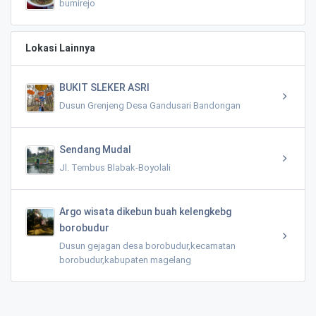
bumirejo
Lokasi Lainnya
BUKIT SLEKER ASRI
Dusun Grenjeng Desa Gandusari Bandongan
Sendang Mudal
Jl. Tembus Blabak-Boyolali
Argo wisata dikebun buah kelengkebg
borobudur
Dusun gejagan desa borobudur,kecamatan
borobudur,kabupaten magelang