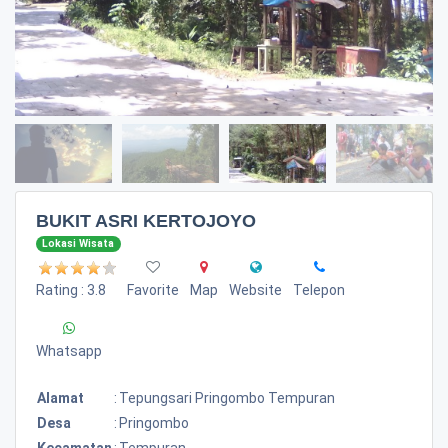
BUKIT ASRI KERTOJOYO
Lokasi Wisata
Rating : 3.8
Favorite
Map
Website
Telepon
Whatsapp
Alamat
:
Tepungsari Pringombo Tempuran
Desa
:
Pringombo
Kecamatan
:
Tempuran