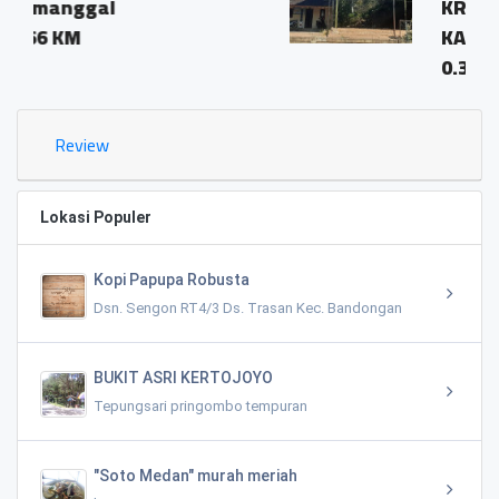
KRINJING KECAMATAN
KAJORAN KODE POS 561
0.35 KM
Review
Lokasi Populer
Kopi Papupa Robusta
Dsn. Sengon RT4/3 Ds. Trasan Kec. Bandongan
BUKIT ASRI KERTOJOYO
Tepungsari pringombo tempuran
"Soto Medan" murah meriah