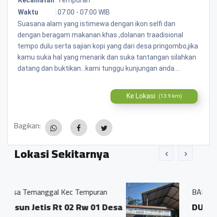
Waktu
:
07:00 - 07:00 WIB
Suasana alam yang istimewa dengan ikon selfi dan
dengan beragam makanan khas ,dolanan traadisional
tempo dulu serta sajian kopi yang dari desa pringombo,jika
kamu suka hal yang menarik dan suka tantangan silahkan
datang dan buktikan...kami tunggu kunjungan anda....
Ke Lokasi
(13.9 km)
Bagikan:
Lokasi Sekitarnya
c Tempuran
BALAI DESA KRINJING
02 Rw 01 Desa
DUSUN GEJIWAN DESA