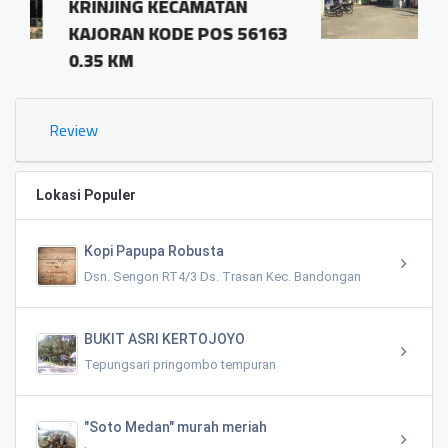
CAMATAN
pringombo tempura
E POS 56163
magelang.56161
1.03 KM
Review
Lokasi Populer
Kopi Papupa Robusta
Dsn. Sengon RT4/3 Ds. Trasan Kec. Bandongan
BUKIT ASRI KERTOJOYO
Tepungsari pringombo tempuran
"Soto Medan" murah meriah