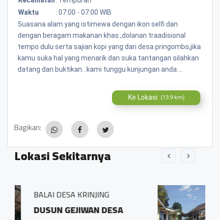
Waktu
:
07:00 - 07:00 WIB
Suasana alam yang istimewa dengan ikon selfi dan
dengan beragam makanan khas ,dolanan traadisional
tempo dulu serta sajian kopi yang dari desa pringombo,jika
kamu suka hal yang menarik dan suka tantangan silahkan
datang dan buktikan...kami tunggu kunjungan anda....
Ke Lokasi
(13.9 km)
Bagikan:
Lokasi Sekitarnya
NJING
BALAI DESA PRINGOMB
AN DESA
Sidosari Rt/Rw 01/0