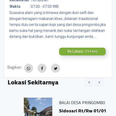
Waktu
:
07:00 - 07:00 WIB
Suasana alam yang istimewa dengan ikon selfi dan
dengan beragam makanan khas ,dolanan traadisional
tempo dulu serta sajian kopi yang dari desa pringombo,jika
kamu suka hal yang menarik dan suka tantangan silahkan
datang dan buktikan...kami tunggu kunjungan anda....
Ke Lokasi
(13.9 km)
Bagikan:
Lokasi Sekitarnya
BALAI DESA PRINGOMBO
Sidosari Rt/Rw 01/01