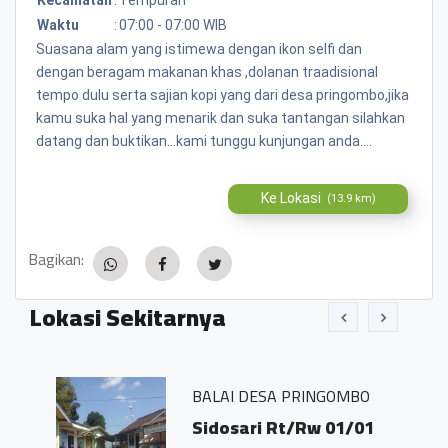
Waktu
:
07:00 - 07:00 WIB
Suasana alam yang istimewa dengan ikon selfi dan
dengan beragam makanan khas ,dolanan traadisional
tempo dulu serta sajian kopi yang dari desa pringombo,jika
kamu suka hal yang menarik dan suka tantangan silahkan
datang dan buktikan...kami tunggu kunjungan anda....
Ke Lokasi
(13.9 km)
Bagikan:
Lokasi Sekitarnya
BALAI DESA PRINGOMBO
Sidosari Rt/Rw 01/01