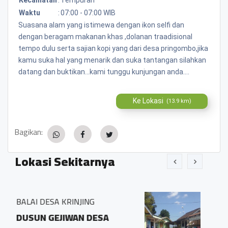
Waktu
:
07:00 - 07:00 WIB
Suasana alam yang istimewa dengan ikon selfi dan
dengan beragam makanan khas ,dolanan traadisional
tempo dulu serta sajian kopi yang dari desa pringombo,jika
kamu suka hal yang menarik dan suka tantangan silahkan
datang dan buktikan...kami tunggu kunjungan anda....
Ke Lokasi
(13.9 km)
Bagikan:
Lokasi Sekitarnya
NG
BALAI DESA PRINGOMBO
DESA
Sidosari Rt/Rw 01/01