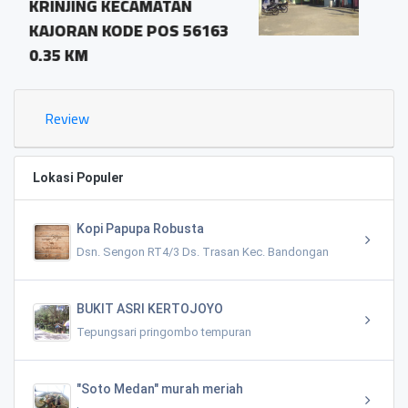
ATAN
pringombo tempuran
OS 56163
magelang.56161
1.03 KM
Review
Lokasi Populer
Kopi Papupa Robusta
Dsn. Sengon RT4/3 Ds. Trasan Kec. Bandongan
BUKIT ASRI KERTOJOYO
Tepungsari pringombo tempuran
"Soto Medan" murah meriah