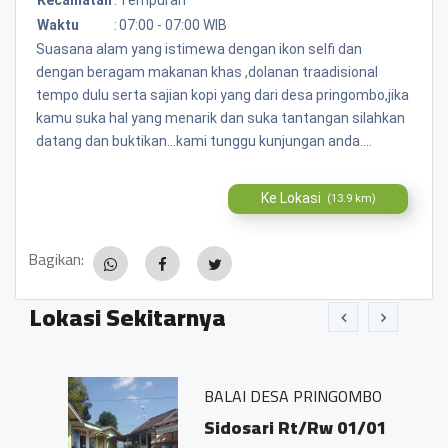
Waktu
:
07:00 - 07:00 WIB
Suasana alam yang istimewa dengan ikon selfi dan
dengan beragam makanan khas ,dolanan traadisional
tempo dulu serta sajian kopi yang dari desa pringombo,jika
kamu suka hal yang menarik dan suka tantangan silahkan
datang dan buktikan...kami tunggu kunjungan anda....
Ke Lokasi
(13.9 km)
Bagikan:
Lokasi Sekitarnya
BALAI DESA PRINGOMBO
Sidosari Rt/Rw 01/01