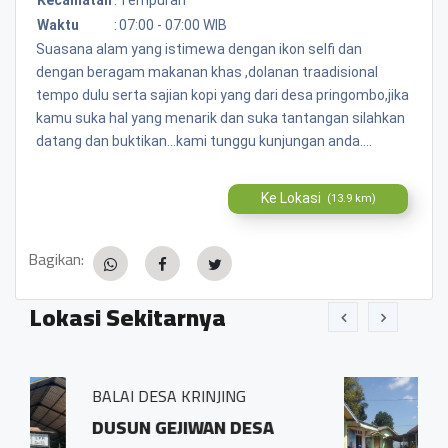
Waktu
:
07:00 - 07:00 WIB
Suasana alam yang istimewa dengan ikon selfi dan
dengan beragam makanan khas ,dolanan traadisional
tempo dulu serta sajian kopi yang dari desa pringombo,jika
kamu suka hal yang menarik dan suka tantangan silahkan
datang dan buktikan...kami tunggu kunjungan anda....
Ke Lokasi
(13.9 km)
Bagikan:
Lokasi Sekitarnya
NJING
BALAI DESA PRINGOMB
AN DESA
Sidosari Rt/Rw 01/0