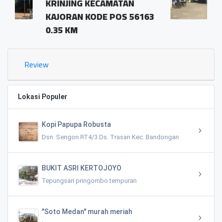
CAMATAN
pringombo tempura
E POS 56163
magelang.56161
1.03 KM
Review
Lokasi Populer
Kopi Papupa Robusta
Dsn. Sengon RT4/3 Ds. Trasan Kec. Bandongan
BUKIT ASRI KERTOJOYO
Tepungsari pringombo tempuran
"Soto Medan" murah meriah