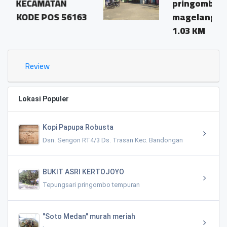
N
pringombo tempuran
56163
magelang.56161
1.03 KM
Review
Lokasi Populer
Kopi Papupa Robusta
Dsn. Sengon RT4/3 Ds. Trasan Kec. Bandongan
BUKIT ASRI KERTOJOYO
Tepungsari pringombo tempuran
"Soto Medan" murah meriah