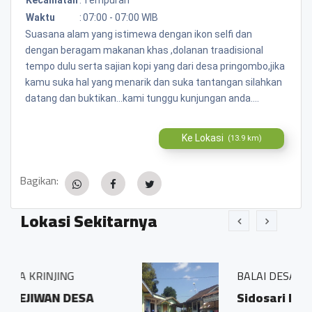
Waktu
:
07:00 - 07:00 WIB
Suasana alam yang istimewa dengan ikon selfi dan
dengan beragam makanan khas ,dolanan traadisional
tempo dulu serta sajian kopi yang dari desa pringombo,jika
kamu suka hal yang menarik dan suka tantangan silahkan
datang dan buktikan...kami tunggu kunjungan anda....
Ke Lokasi
(13.9 km)
Bagikan:
Lokasi Sekitarnya
BALAI DESA PRINGOMBO
A
Sidosari Rt/Rw 01/01