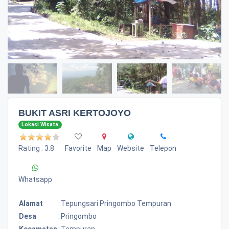
BUKIT ASRI KERTOJOYO
Lokasi Wisata
Rating : 3.8
Favorite
Map
Website
Telepon
Whatsapp
Alamat
:
Tepungsari Pringombo Tempuran
Desa
:
Pringombo
Kecamatan
:
Tempuran