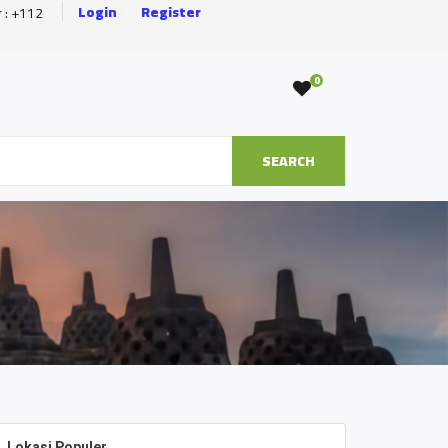
Login
Register
r : +112
0
SEARCH
Lokasi Populer