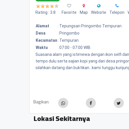
Rating : 3.8
Favorite
Map
Website
Telepon
Alamat
:
Tepungsari Pringombo Tempuran
Desa
:
Pringombo
Kecamatan
:
Tempuran
Waktu
:
07:00 - 07:00 WIB
Suasana alam yang istimewa dengan ikon selfi da
tempo dulu serta sajian kopi yang dari desa pring
silahkan datang dan buktikan...kami tunggu kunjung
Bagikan:
Lokasi Sekitarnya