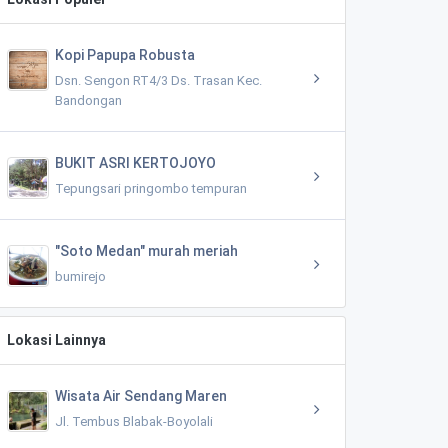
Kopi Papupa Robusta
Dsn. Sengon RT4/3 Ds. Trasan Kec.
Bandongan
BUKIT ASRI KERTOJOYO
Tepungsari pringombo tempuran
"Soto Medan" murah meriah
bumirejo
Lokasi Lainnya
Wisata Air Sendang Maren
Jl. Tembus Blabak-Boyolali