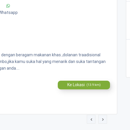
Whatsapp
n dengan beragam makanan khas ,dolanan traadisional
ombo,jika kamu suka hal yang menarik dan suka tantangan
an anda....
Ke Lokasi
(13.9 km)