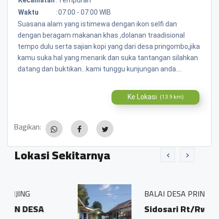
Waktu
:
07:00 - 07:00 WIB
Suasana alam yang istimewa dengan ikon selfi dan
dengan beragam makanan khas ,dolanan traadisional
tempo dulu serta sajian kopi yang dari desa pringombo,jika
kamu suka hal yang menarik dan suka tantangan silahkan
datang dan buktikan...kami tunggu kunjungan anda....
Ke Lokasi
(13.9 km)
Bagikan:
Lokasi Sekitarnya
BALAI DESA PRINGOMBO
Sidosari Rt/Rw 01/01