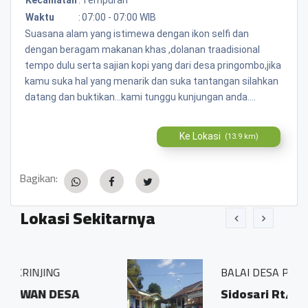
Waktu
:
07:00 - 07:00 WIB
Suasana alam yang istimewa dengan ikon selfi dan
dengan beragam makanan khas ,dolanan traadisional
tempo dulu serta sajian kopi yang dari desa pringombo,jika
kamu suka hal yang menarik dan suka tantangan silahkan
datang dan buktikan...kami tunggu kunjungan anda....
Ke Lokasi
(13.9 km)
Bagikan:
Lokasi Sekitarnya
BALAI DESA PRINGOMBO
Sidosari Rt/Rw 01/01