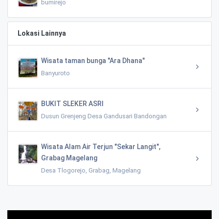
bumirejo
Lokasi Lainnya
Wisata taman bunga "Ara Dhana"
Banyuroto
BUKIT SLEKER ASRI
Dusun Grenjeng Desa Gandusari Bandongan
Wisata Alam Air Terjun "Sekar Langit",
Grabag Magelang
Desa Tlogorejo, Grabag, Magelang