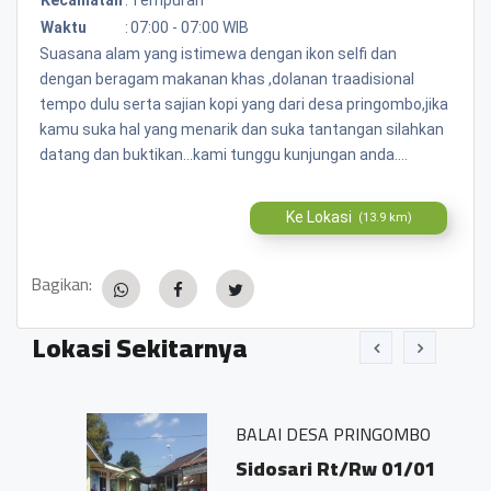
Waktu
:
07:00 - 07:00 WIB
Suasana alam yang istimewa dengan ikon selfi dan
dengan beragam makanan khas ,dolanan traadisional
tempo dulu serta sajian kopi yang dari desa pringombo,jika
kamu suka hal yang menarik dan suka tantangan silahkan
datang dan buktikan...kami tunggu kunjungan anda....
Ke Lokasi
(13.9 km)
Bagikan:
Lokasi Sekitarnya
BALAI DESA PRINGOMBO
Sidosari Rt/Rw 01/01