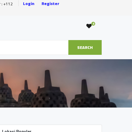
Login
Register
r : +112
0
SEARCH
Lokasi Populer