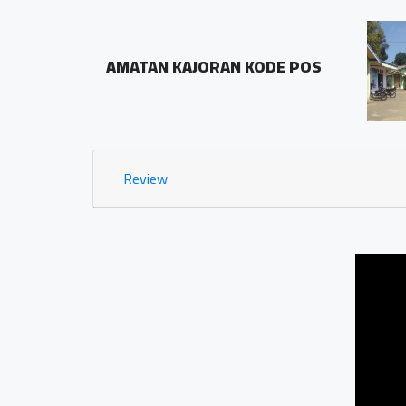
BALAI DESA PRINGOMBO
ODE POS
Sidosari Rt/Rw 01/01
1.03 KM
Review