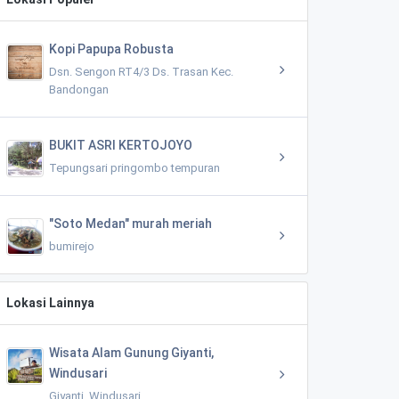
Kopi Papupa Robusta
Dsn. Sengon RT4/3 Ds. Trasan Kec.
Bandongan
BUKIT ASRI KERTOJOYO
Tepungsari pringombo tempuran
"Soto Medan" murah meriah
bumirejo
Lokasi Lainnya
Wisata Alam Gunung Giyanti,
Windusari
Giyanti, Windusari