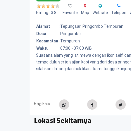
Rating : 3.8
Favorite
Map
Website
Telepon
Alamat
:
Tepungsari Pringombo Tempuran
Desa
:
Pringombo
Kecamatan
:
Tempuran
Waktu
:
07:00 - 07:00 WIB
Suasana alam yang istimewa dengan ikon selfi da
tempo dulu serta sajian kopi yang dari desa pring
silahkan datang dan buktikan...kami tunggu kunjung
Bagikan:
Lokasi Sekitarnya