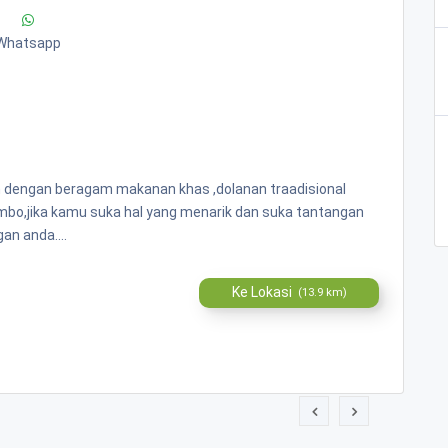
Whatsapp
n dengan beragam makanan khas ,dolanan traadisional
ombo,jika kamu suka hal yang menarik dan suka tantangan
an anda....
Ke Lokasi
(13.9 km)