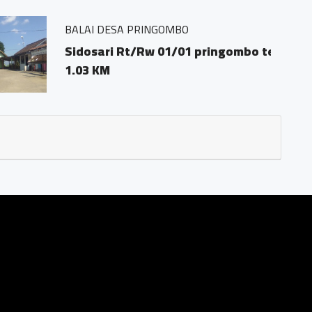
 pringombo tempuran magelang.56161