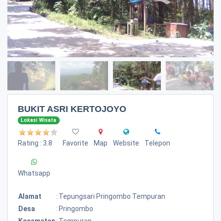
BUKIT ASRI KERTOJOYO
Lokasi Wisata
Rating : 3.8
Favorite
Map
Website
Telepon
Whatsapp
Alamat
:
Tepungsari Pringombo Tempuran
Desa
:
Pringombo
Kecamatan
:
Tempuran