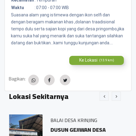
Waktu
:
07:00 - 07:00 WIB
Suasana alam yang istimewa dengan ikon selfi dan
dengan beragam makanan khas ,dolanan traadisional
tempo dulu serta sajian kopi yang dari desa pringombo,jika
kamu suka hal yang menarik dan suka tantangan silahkan
datang dan buktikan...kami tunggu kunjungan anda....
Ke Lokasi
(13.9 km)
Bagikan:
Lokasi Sekitarnya
BALAI DESA KRINJING
esa
DUSUN GEJIWAN DESA