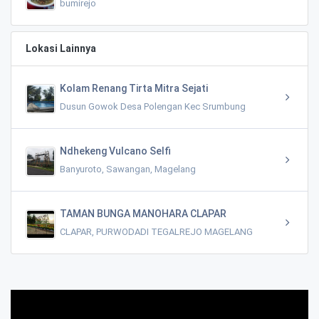
bumirejo
Lokasi Lainnya
Kolam Renang Tirta Mitra Sejati
Dusun Gowok Desa Polengan Kec Srumbung
Ndhekeng Vulcano Selfi
Banyuroto, Sawangan, Magelang
TAMAN BUNGA MANOHARA CLAPAR
CLAPAR, PURWODADI TEGALREJO MAGELANG