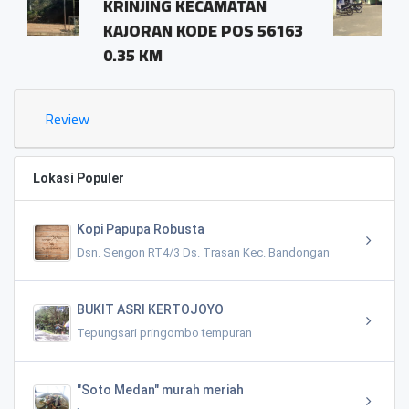
ECAMATAN
pringombo tempu
DE POS 56163
magelang.56161
1.03 KM
Review
Lokasi Populer
Kopi Papupa Robusta
Dsn. Sengon RT4/3 Ds. Trasan Kec. Bandongan
BUKIT ASRI KERTOJOYO
Tepungsari pringombo tempuran
"Soto Medan" murah meriah