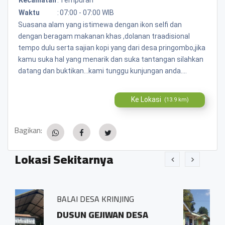
Waktu
:
07:00 - 07:00 WIB
Suasana alam yang istimewa dengan ikon selfi dan
dengan beragam makanan khas ,dolanan traadisional
tempo dulu serta sajian kopi yang dari desa pringombo,jika
kamu suka hal yang menarik dan suka tantangan silahkan
datang dan buktikan...kami tunggu kunjungan anda....
Ke Lokasi
(13.9 km)
Bagikan:
Lokasi Sekitarnya
RINJING
BALAI DESA PRINGOM
IWAN DESA
Sidosari Rt/Rw 01