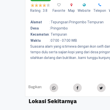
Rating : 3.8
Favorite
Map
Website
Telepon
Alamat
:
Tepungsari Pringombo Tempuran
Desa
:
Pringombo
Kecamatan
:
Tempuran
Waktu
:
07:00 - 07:00 WIB
Suasana alam yang istimewa dengan ikon selfi da
tempo dulu serta sajian kopi yang dari desa pring
silahkan datang dan buktikan...kami tunggu kunjung
Bagikan:
Lokasi Sekitarnya