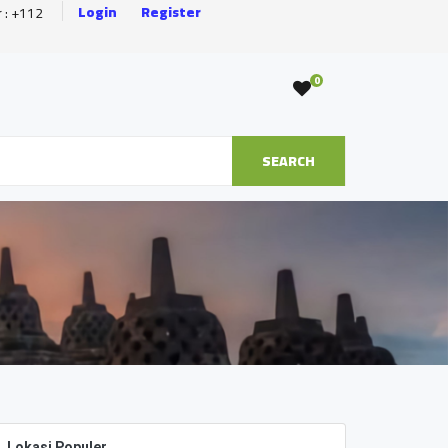
Login
Register
r : +112
0
SEARCH
Lokasi Populer