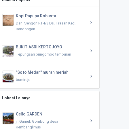
Kopi Papupa Robusta
Dsn. Sengon RT4/3 Ds. Trasan Kec.
Bandongan
BUKIT ASRI KERTOJOYO
Tepungsari pringombo tempuran
"Soto Medan" murah meriah
bumirejo
Lokasi Lainnya
Cello GARDEN
jl. Gumuk Gombong desa
Kembanglimus