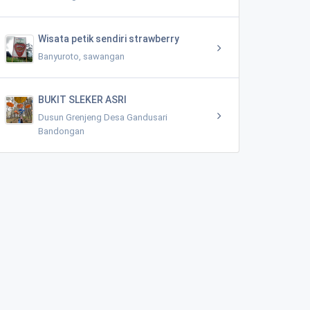
Wisata petik sendiri strawberry
Banyuroto, sawangan
BUKIT SLEKER ASRI
Dusun Grenjeng Desa Gandusari
Bandongan