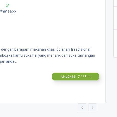
Whatsapp
n dengan beragam makanan khas ,dolanan traadisional
ombo,jika kamu suka hal yang menarik dan suka tantangan
an anda....
Ke Lokasi
(13.9 km)