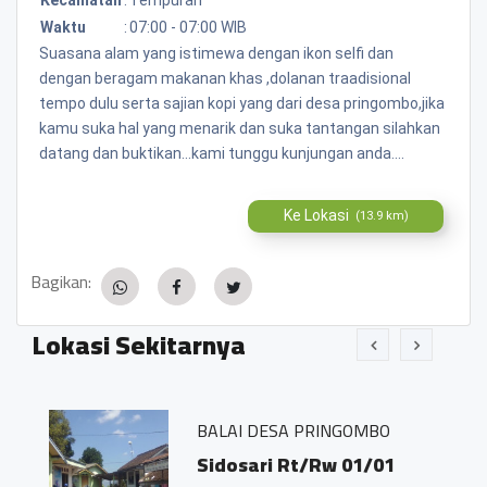
Waktu
:
07:00 - 07:00 WIB
Suasana alam yang istimewa dengan ikon selfi dan
dengan beragam makanan khas ,dolanan traadisional
tempo dulu serta sajian kopi yang dari desa pringombo,jika
kamu suka hal yang menarik dan suka tantangan silahkan
datang dan buktikan...kami tunggu kunjungan anda....
Ke Lokasi
(13.9 km)
Bagikan:
Lokasi Sekitarnya
BALAI DESA PRINGOMBO
Sidosari Rt/Rw 01/01