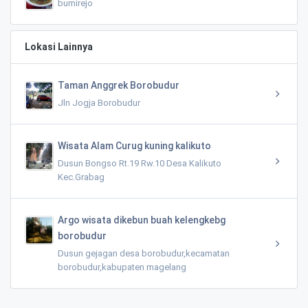
bumirejo
Lokasi Lainnya
Taman Anggrek Borobudur
Jln Jogja Borobudur
Wisata Alam Curug kuning kalikuto
Dusun Bongso Rt.19 Rw.10 Desa Kalikuto
Kec.Grabag
Argo wisata dikebun buah kelengkebg
borobudur
Dusun gejagan desa borobudur,kecamatan
borobudur,kabupaten magelang