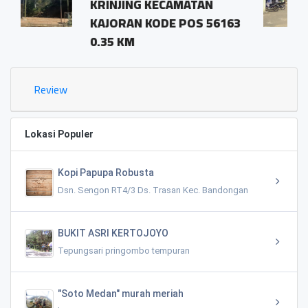
 KECAMATAN
pringombo temp
KODE POS 56163
magelang.56161
1.03 KM
Review
Lokasi Populer
Kopi Papupa Robusta
Dsn. Sengon RT4/3 Ds. Trasan Kec. Bandongan
BUKIT ASRI KERTOJOYO
Tepungsari pringombo tempuran
"Soto Medan" murah meriah