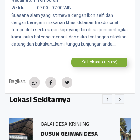
Waktu
:
07:00 - 07:00 WIB
Suasana alam yang istimewa dengan ikon selfi dan
dengan beragam makanan khas ,dolanan traadisional
tempo dulu serta sajian kopi yang dari desa pringombo,jika
kamu suka hal yang menarik dan suka tantangan silahkan
datang dan buktikan...kami tunggu kunjungan anda....
Ke Lokasi
(13.9 km)
Bagikan:
Lokasi Sekitarnya
 KRINJING
BALAI DESA PRING
JIWAN DESA
Sidosari Rt/Rw 