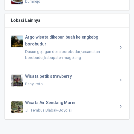
bumirejo
Lokasi Lainnya
Argo wisata dikebun buah kelengkebg
borobudur
Dusun gejagan desa borobudur,kecamatan
borobudur,kabupaten magelang
Wisata petik strawberry
Banyuroto
Wisata Air Sendang Maren
Jl. Tembus Blabak-Boyolali