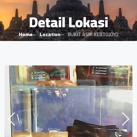
Detail Lokasi
Home
Location
BUKIT ASRI KERTOJOYO