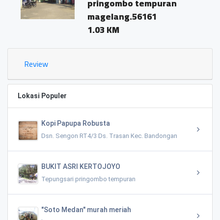
pringombo tempuran
magelang.56161
1.03 KM
Review
Lokasi Populer
Kopi Papupa Robusta
Dsn. Sengon RT4/3 Ds. Trasan Kec. Bandongan
BUKIT ASRI KERTOJOYO
Tepungsari pringombo tempuran
"Soto Medan" murah meriah