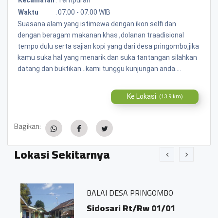
Waktu
:
07:00 - 07:00 WIB
Suasana alam yang istimewa dengan ikon selfi dan
dengan beragam makanan khas ,dolanan traadisional
tempo dulu serta sajian kopi yang dari desa pringombo,jika
kamu suka hal yang menarik dan suka tantangan silahkan
datang dan buktikan...kami tunggu kunjungan anda....
Ke Lokasi
(13.9 km)
Bagikan:
Lokasi Sekitarnya
BALAI DESA PRINGOMBO
Sidosari Rt/Rw 01/01