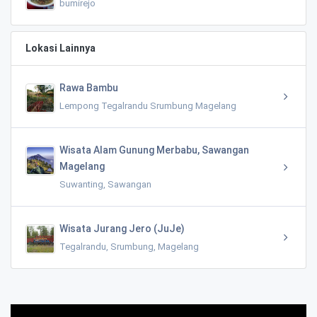
bumirejo
Lokasi Lainnya
Rawa Bambu
Lempong Tegalrandu Srumbung Magelang
Wisata Alam Gunung Merbabu, Sawangan
Magelang
Suwanting, Sawangan
Wisata Jurang Jero (JuJe)
Tegalrandu, Srumbung, Magelang