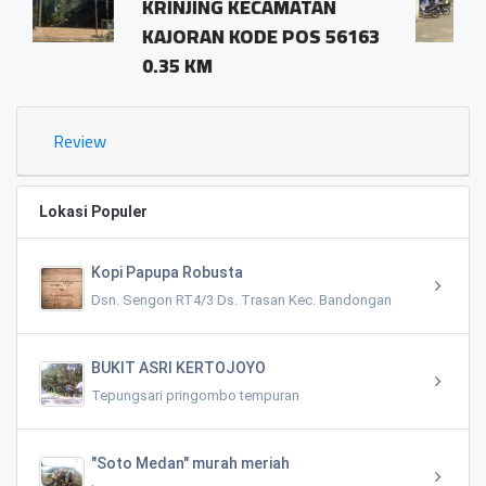
 KECAMATAN
pringombo temp
KODE POS 56163
magelang.56161
1.03 KM
Review
Lokasi Populer
Kopi Papupa Robusta
Dsn. Sengon RT4/3 Ds. Trasan Kec. Bandongan
BUKIT ASRI KERTOJOYO
Tepungsari pringombo tempuran
"Soto Medan" murah meriah