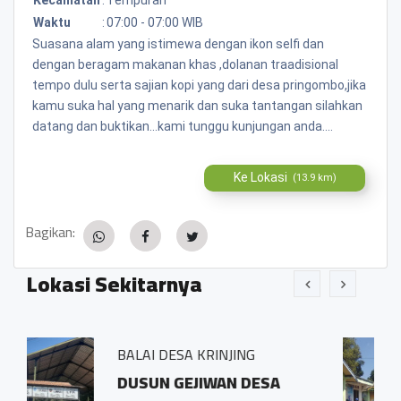
Waktu
:
07:00 - 07:00 WIB
Suasana alam yang istimewa dengan ikon selfi dan
dengan beragam makanan khas ,dolanan traadisional
tempo dulu serta sajian kopi yang dari desa pringombo,jika
kamu suka hal yang menarik dan suka tantangan silahkan
datang dan buktikan...kami tunggu kunjungan anda....
Ke Lokasi
(13.9 km)
Bagikan:
Lokasi Sekitarnya
 KRINJING
BALAI DESA PRING
JIWAN DESA
Sidosari Rt/Rw 