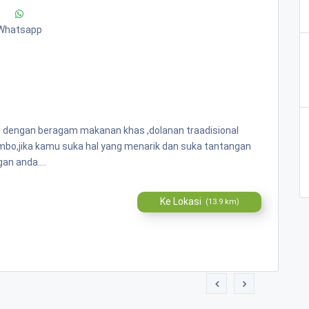
Whatsapp
n dengan beragam makanan khas ,dolanan traadisional
ombo,jika kamu suka hal yang menarik dan suka tantangan
an anda....
Ke Lokasi
(13.9 km)