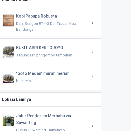
Kopi Papupa Robusta
Dsn. Sengon RT4/3 Ds. Trasan Kec.
Bandongan
BUKIT ASRI KERTOJOYO
Tepungsari pringombo tempuran
"Soto Medan" murah meriah
bumirejo
Lokasi Lainnya
Jalur Pendakian Merbabu via
Suwanting
Dusun Suwanting, Banyuroto,