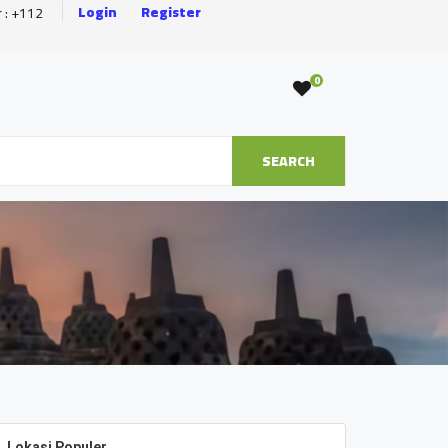
Login
Register
r : +112
0
SEARCH
Lokasi Populer