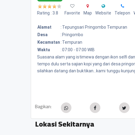
Rating : 3.8
Favorite
Map
Website
Telepon
Alamat
:
Tepungsari Pringombo Tempuran
Desa
:
Pringombo
Kecamatan
:
Tempuran
Waktu
:
07:00 - 07:00 WIB
Suasana alam yang istimewa dengan ikon selfi da
tempo dulu serta sajian kopi yang dari desa pring
silahkan datang dan buktikan...kami tunggu kunjung
Bagikan:
Lokasi Sekitarnya