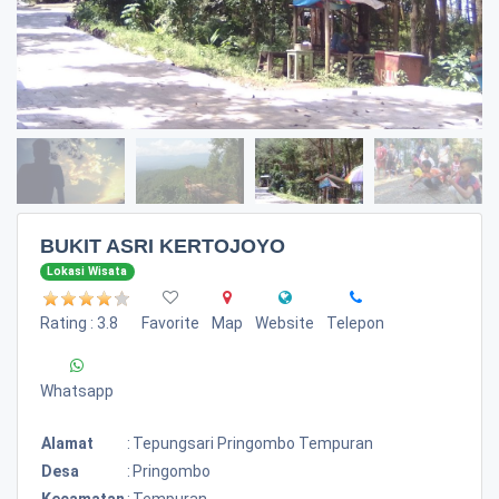
BUKIT ASRI KERTOJOYO
Lokasi Wisata
Rating : 3.8
Favorite
Map
Website
Telepon
Whatsapp
Alamat
:
Tepungsari Pringombo Tempuran
Desa
:
Pringombo
Kecamatan
:
Tempuran