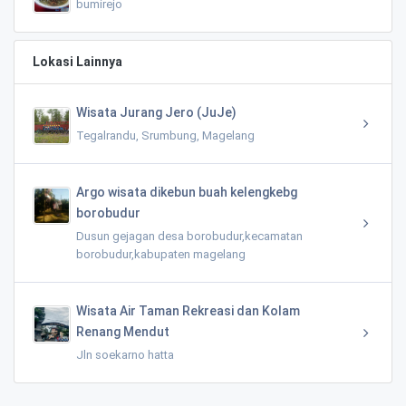
bumirejo
Lokasi Lainnya
Wisata Jurang Jero (JuJe)
Tegalrandu, Srumbung, Magelang
Argo wisata dikebun buah kelengkebg
borobudur
Dusun gejagan desa borobudur,kecamatan
borobudur,kabupaten magelang
Wisata Air Taman Rekreasi dan Kolam
Renang Mendut
Jln soekarno hatta