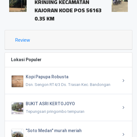
ECAMATAN
pringombo tempu
DE POS 56163
magelang.56161
1.03 KM
Review
Lokasi Populer
Kopi Papupa Robusta
Dsn. Sengon RT4/3 Ds. Trasan Kec. Bandongan
BUKIT ASRI KERTOJOYO
Tepungsari pringombo tempuran
"Soto Medan" murah meriah