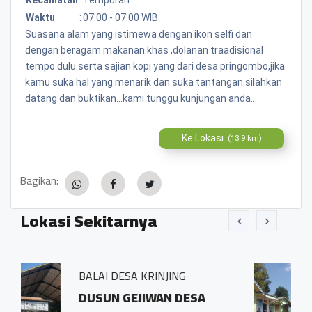
Waktu
:
07:00 - 07:00 WIB
Suasana alam yang istimewa dengan ikon selfi dan
dengan beragam makanan khas ,dolanan traadisional
tempo dulu serta sajian kopi yang dari desa pringombo,jika
kamu suka hal yang menarik dan suka tantangan silahkan
datang dan buktikan...kami tunggu kunjungan anda....
Ke Lokasi
(13.9 km)
Bagikan:
Lokasi Sekitarnya
RINJING
BALAI DESA PRINGOM
IWAN DESA
Sidosari Rt/Rw 01