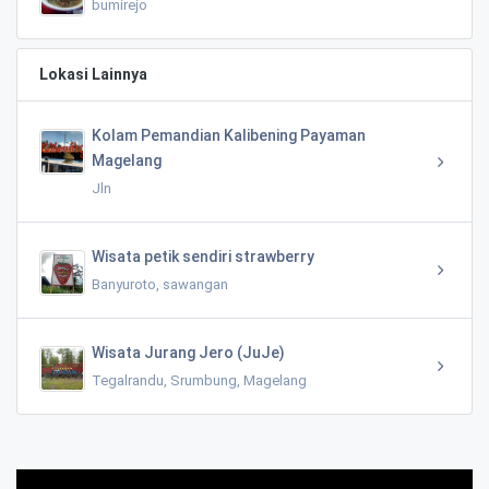
bumirejo
Lokasi Lainnya
Kolam Pemandian Kalibening Payaman
Magelang
Jln
Wisata petik sendiri strawberry
Banyuroto, sawangan
Wisata Jurang Jero (JuJe)
Tegalrandu, Srumbung, Magelang