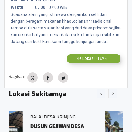
Waktu
:
07:00 - 07:00 WIB
Suasana alam yang istimewa dengan ikon selfi dan
dengan beragam makanan khas ,dolanan traadisional
tempo dulu serta sajian kopi yang dari desa pringombo,jika
kamu suka hal yang menarik dan suka tantangan silahkan
datang dan buktikan...kami tunggu kunjungan anda....
Ke Lokasi
(13.9 km)
Bagikan:
Lokasi Sekitarnya
INJING
BALAI DESA PRINGOM
WAN DESA
Sidosari Rt/Rw 01/