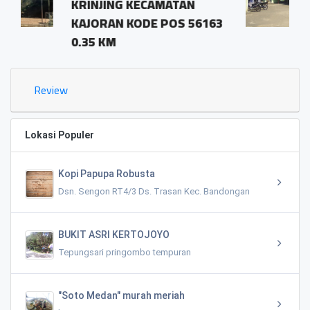
ECAMATAN
pringombo tempur
DE POS 56163
magelang.56161
1.03 KM
Review
Lokasi Populer
Kopi Papupa Robusta
Dsn. Sengon RT4/3 Ds. Trasan Kec. Bandongan
BUKIT ASRI KERTOJOYO
Tepungsari pringombo tempuran
"Soto Medan" murah meriah