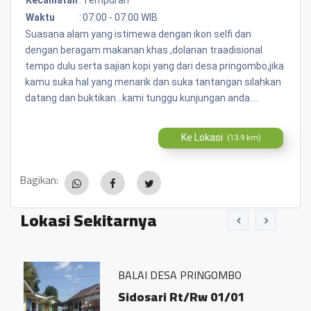
Waktu
:
07:00 - 07:00 WIB
Suasana alam yang istimewa dengan ikon selfi dan
dengan beragam makanan khas ,dolanan traadisional
tempo dulu serta sajian kopi yang dari desa pringombo,jika
kamu suka hal yang menarik dan suka tantangan silahkan
datang dan buktikan...kami tunggu kunjungan anda....
Ke Lokasi
(13.9 km)
Bagikan:
Lokasi Sekitarnya
BALAI DESA PRINGOMBO
Sidosari Rt/Rw 01/01