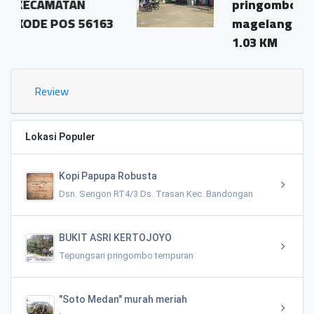
pringombo tempuran
6163
magelang.56161
1.03 KM
Review
Lokasi Populer
Kopi Papupa Robusta
Dsn. Sengon RT4/3 Ds. Trasan Kec. Bandongan
BUKIT ASRI KERTOJOYO
Tepungsari pringombo tempuran
"Soto Medan" murah meriah