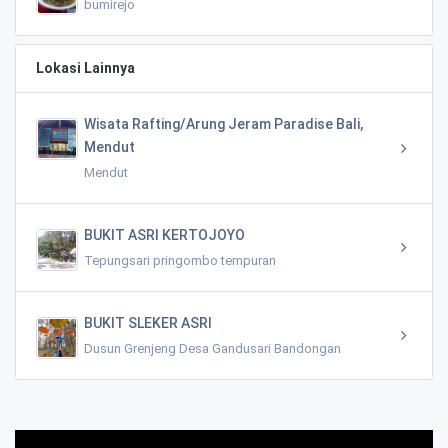
bumirejo
Lokasi Lainnya
Wisata Rafting/Arung Jeram Paradise Bali,
Mendut
Mendut
BUKIT ASRI KERTOJOYO
Tepungsari pringombo tempuran
BUKIT SLEKER ASRI
Dusun Grenjeng Desa Gandusari Bandongan