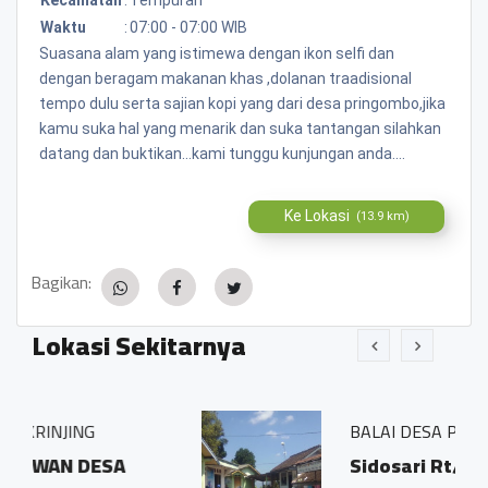
Waktu
:
07:00 - 07:00 WIB
Suasana alam yang istimewa dengan ikon selfi dan
dengan beragam makanan khas ,dolanan traadisional
tempo dulu serta sajian kopi yang dari desa pringombo,jika
kamu suka hal yang menarik dan suka tantangan silahkan
datang dan buktikan...kami tunggu kunjungan anda....
Ke Lokasi
(13.9 km)
Bagikan:
Lokasi Sekitarnya
BALAI DESA PRINGOMBO
Sidosari Rt/Rw 01/01