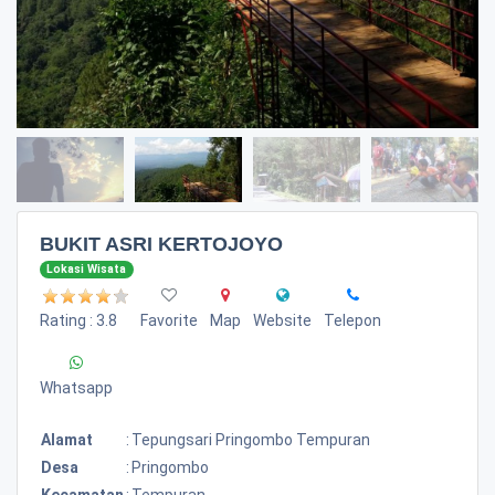
BUKIT ASRI KERTOJOYO
Lokasi Wisata
Rating : 3.8
Favorite
Map
Website
Telepon
Whatsapp
Alamat
:
Tepungsari Pringombo Tempuran
Desa
:
Pringombo
Kecamatan
:
Tempuran