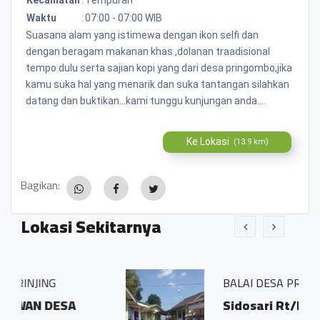
Waktu
:
07:00 - 07:00 WIB
Suasana alam yang istimewa dengan ikon selfi dan
dengan beragam makanan khas ,dolanan traadisional
tempo dulu serta sajian kopi yang dari desa pringombo,jika
kamu suka hal yang menarik dan suka tantangan silahkan
datang dan buktikan...kami tunggu kunjungan anda....
Ke Lokasi
(13.9 km)
Bagikan:
Lokasi Sekitarnya
BALAI DESA PRINGOMBO
A
Sidosari Rt/Rw 01/01