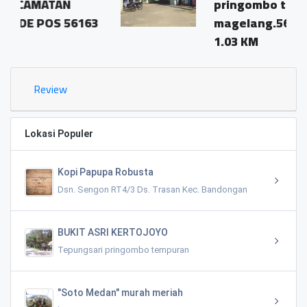
pringombo tempuran
6163
magelang.56161
1.03 KM
Review
Lokasi Populer
Kopi Papupa Robusta
Dsn. Sengon RT4/3 Ds. Trasan Kec. Bandongan
BUKIT ASRI KERTOJOYO
Tepungsari pringombo tempuran
"Soto Medan" murah meriah