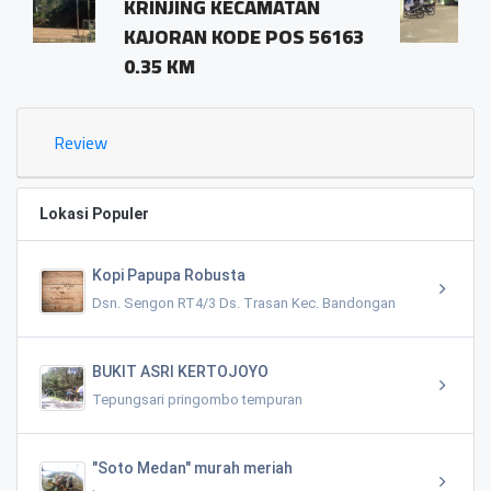
ECAMATAN
pringombo tempu
DE POS 56163
magelang.56161
1.03 KM
Review
Lokasi Populer
Kopi Papupa Robusta
Dsn. Sengon RT4/3 Ds. Trasan Kec. Bandongan
BUKIT ASRI KERTOJOYO
Tepungsari pringombo tempuran
"Soto Medan" murah meriah