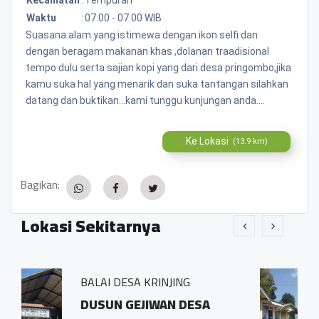
Waktu
:
07:00 - 07:00 WIB
Suasana alam yang istimewa dengan ikon selfi dan
dengan beragam makanan khas ,dolanan traadisional
tempo dulu serta sajian kopi yang dari desa pringombo,jika
kamu suka hal yang menarik dan suka tantangan silahkan
datang dan buktikan...kami tunggu kunjungan anda....
Ke Lokasi
(13.9 km)
Bagikan:
Lokasi Sekitarnya
RINJING
BALAI DESA PRINGOM
IWAN DESA
Sidosari Rt/Rw 01