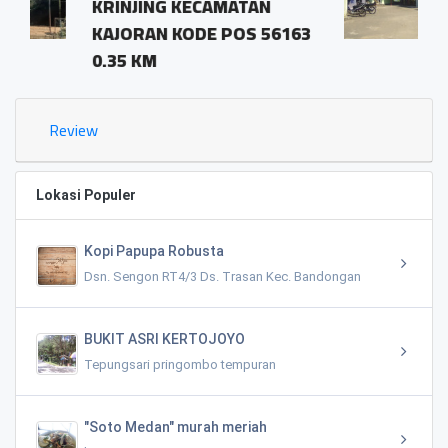
CAMATAN
pringombo tempura
E POS 56163
magelang.56161
1.03 KM
Review
Lokasi Populer
Kopi Papupa Robusta
Dsn. Sengon RT4/3 Ds. Trasan Kec. Bandongan
BUKIT ASRI KERTOJOYO
Tepungsari pringombo tempuran
"Soto Medan" murah meriah