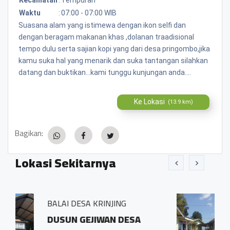
Waktu
:
07:00 - 07:00 WIB
Suasana alam yang istimewa dengan ikon selfi dan
dengan beragam makanan khas ,dolanan traadisional
tempo dulu serta sajian kopi yang dari desa pringombo,jika
kamu suka hal yang menarik dan suka tantangan silahkan
datang dan buktikan...kami tunggu kunjungan anda....
Ke Lokasi
(13.9 km)
Bagikan:
Lokasi Sekitarnya
NJING
BALAI DESA PRINGOMB
AN DESA
Sidosari Rt/Rw 01/0