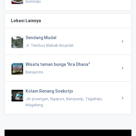
bumirejo
Lokasi Lainnya
Sendang Mudal
Jl. Tembus Blabak-Boyolali
Wisata taman bunga "Ara Dhana"
Banyuroto
Kolam Renang Soekotjo
Jln pisangan, Ngepos, Banyuurip, Tegalrejo,
Magelang