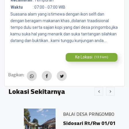
Waktu
:
07:00 - 07:00 WIB
Suasana alam yang istimewa dengan ikon selfi dan
dengan beragam makanan khas ,dolanan traadisional
tempo dulu serta sajian kopi yang dari desa pringombo,jika
kamu suka hal yang menarik dan suka tantangan silahkan
datang dan buktikan...kami tunggu kunjungan anda....
Ke Lokasi
(13.9 km)
Bagikan:
Lokasi Sekitarnya
BALAI DESA PRINGOMBO
Sidosari Rt/Rw 01/01