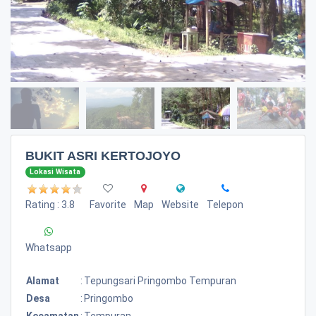
BUKIT ASRI KERTOJOYO
Lokasi Wisata
Rating : 3.8
Favorite
Map
Website
Telepon
Whatsapp
Alamat
:
Tepungsari Pringombo Tempuran
Desa
:
Pringombo
Kecamatan
:
Tempuran