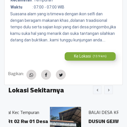
Waktu
:
07:00 - 07:00 WIB
Suasana alam yang istimewa dengan ikon selfi dan
dengan beragam makanan khas ,dolanan traadisional
tempo dulu serta sajian kopi yang dari desa pringombo,jika
kamu suka hal yang menarik dan suka tantangan silahkan
datang dan buktikan...kami tunggu kunjungan anda....
Ke Lokasi
(13.9 km)
Bagikan:
Lokasi Sekitarnya
puran
BALAI DESA KRINJING
 01 Desa
DUSUN GEJIWAN DESA