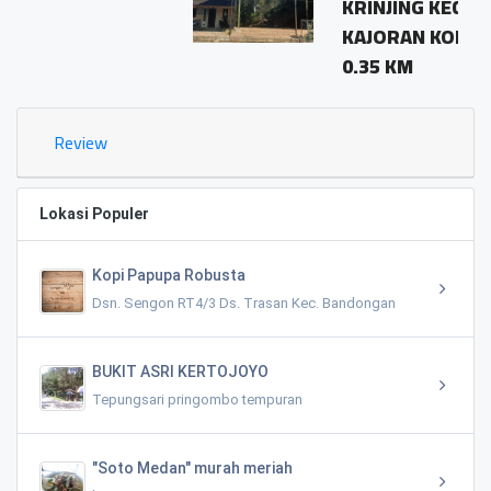
KRINJING KECAMATAN
KAJORAN KODE POS 56163
0.35 KM
Review
Lokasi Populer
Kopi Papupa Robusta
Dsn. Sengon RT4/3 Ds. Trasan Kec. Bandongan
BUKIT ASRI KERTOJOYO
Tepungsari pringombo tempuran
"Soto Medan" murah meriah