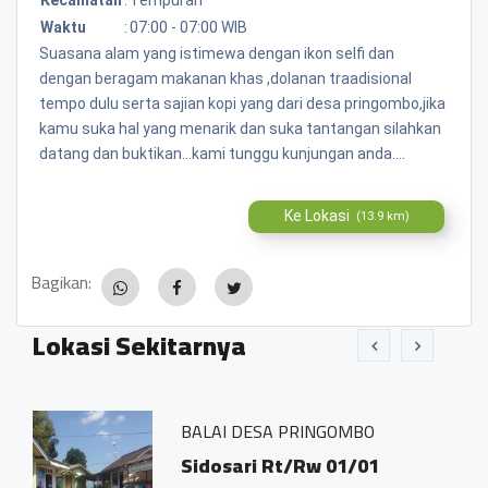
Waktu
:
07:00 - 07:00 WIB
Suasana alam yang istimewa dengan ikon selfi dan
dengan beragam makanan khas ,dolanan traadisional
tempo dulu serta sajian kopi yang dari desa pringombo,jika
kamu suka hal yang menarik dan suka tantangan silahkan
datang dan buktikan...kami tunggu kunjungan anda....
Ke Lokasi
(13.9 km)
Bagikan:
Lokasi Sekitarnya
BALAI DESA PRINGOMBO
Sidosari Rt/Rw 01/01