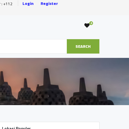
Login
Register
r : +112
0
SEARCH
Lokasi Populer