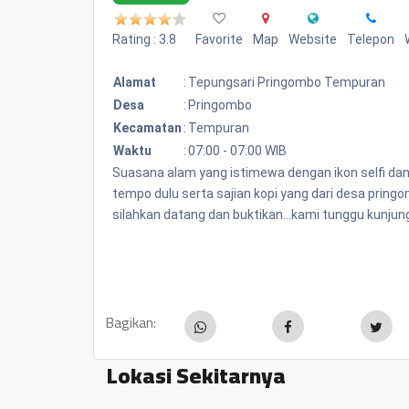
Rating : 3.8
Favorite
Map
Website
Telepon
Alamat
:
Tepungsari Pringombo Tempuran
Desa
:
Pringombo
Kecamatan
:
Tempuran
Waktu
:
07:00 - 07:00 WIB
Suasana alam yang istimewa dengan ikon selfi da
tempo dulu serta sajian kopi yang dari desa pring
silahkan datang dan buktikan...kami tunggu kunjung
Bagikan:
Lokasi Sekitarnya