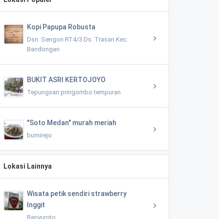
Kopi Papupa Robusta
Dsn. Sengon RT4/3 Ds. Trasan Kec.
Bandongan
BUKIT ASRI KERTOJOYO
Tepungsari pringombo tempuran
"Soto Medan" murah meriah
bumirejo
Lokasi Lainnya
Wisata petik sendiri strawberry
Inggit
Banyuroto