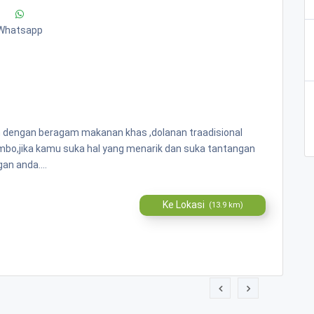
Whatsapp
n dengan beragam makanan khas ,dolanan traadisional
ombo,jika kamu suka hal yang menarik dan suka tantangan
an anda....
Ke Lokasi
(13.9 km)