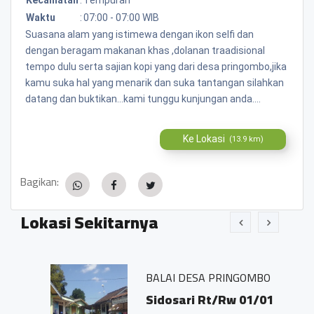
Waktu
:
07:00 - 07:00 WIB
Suasana alam yang istimewa dengan ikon selfi dan
dengan beragam makanan khas ,dolanan traadisional
tempo dulu serta sajian kopi yang dari desa pringombo,jika
kamu suka hal yang menarik dan suka tantangan silahkan
datang dan buktikan...kami tunggu kunjungan anda....
Ke Lokasi
(13.9 km)
Bagikan:
Lokasi Sekitarnya
BALAI DESA PRINGOMBO
Sidosari Rt/Rw 01/01