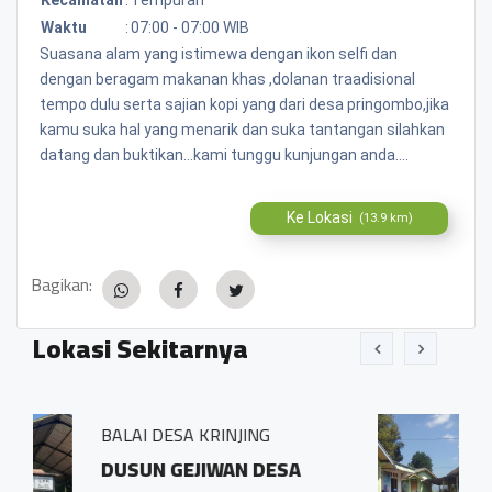
Waktu
:
07:00 - 07:00 WIB
Suasana alam yang istimewa dengan ikon selfi dan
dengan beragam makanan khas ,dolanan traadisional
tempo dulu serta sajian kopi yang dari desa pringombo,jika
kamu suka hal yang menarik dan suka tantangan silahkan
datang dan buktikan...kami tunggu kunjungan anda....
Ke Lokasi
(13.9 km)
Bagikan:
Lokasi Sekitarnya
NJING
BALAI DESA PRINGOMB
AN DESA
Sidosari Rt/Rw 01/0