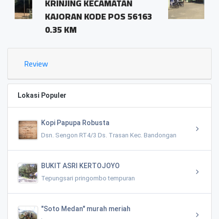
CAMATAN
pringombo tempura
E POS 56163
magelang.56161
1.03 KM
Review
Lokasi Populer
Kopi Papupa Robusta
Dsn. Sengon RT4/3 Ds. Trasan Kec. Bandongan
BUKIT ASRI KERTOJOYO
Tepungsari pringombo tempuran
"Soto Medan" murah meriah