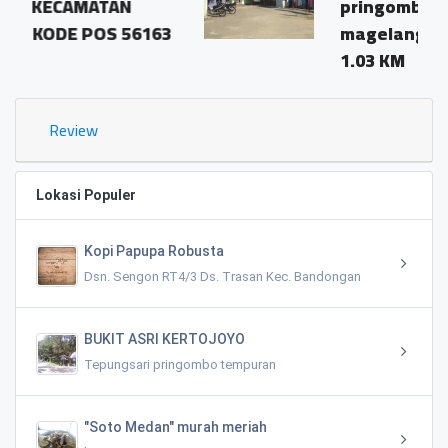
AN
pringombo tempuran
 56163
magelang.56161
1.03 KM
Review
Lokasi Populer
Kopi Papupa Robusta
Dsn. Sengon RT4/3 Ds. Trasan Kec. Bandongan
BUKIT ASRI KERTOJOYO
Tepungsari pringombo tempuran
"Soto Medan" murah meriah