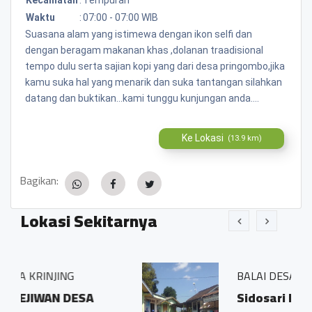
Waktu
:
07:00 - 07:00 WIB
Suasana alam yang istimewa dengan ikon selfi dan
dengan beragam makanan khas ,dolanan traadisional
tempo dulu serta sajian kopi yang dari desa pringombo,jika
kamu suka hal yang menarik dan suka tantangan silahkan
datang dan buktikan...kami tunggu kunjungan anda....
Ke Lokasi
(13.9 km)
Bagikan:
Lokasi Sekitarnya
BALAI DESA PRINGOMBO
SA
Sidosari Rt/Rw 01/01