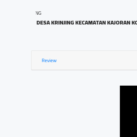
BALAI DESA PRINGOMBO
KODE POS
Sidosari Rt/Rw 01/0
1.03 KM
Review