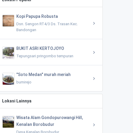
Kopi Papupa Robusta
Dsn. Sengon RT4/3 Ds. Trasan Kec.
Bandongan
BUKIT ASRI KERTOJOYO
Tepungsari pringombo tempuran
"Soto Medan" murah meriah
bumirejo
Lokasi Lainnya
Wisata Alam Gondopurowangi Hill,
Kenalan Borobudur
Desa Kenalan Borobudur