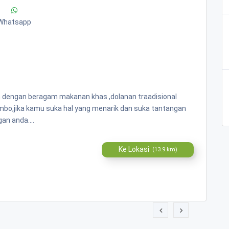
Whatsapp
n dengan beragam makanan khas ,dolanan traadisional
ombo,jika kamu suka hal yang menarik dan suka tantangan
an anda....
Ke Lokasi
(13.9 km)