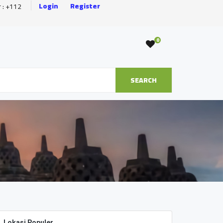
Login
Register
r : +112
0
SEARCH
Lokasi Populer