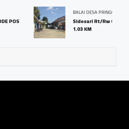
1 pringombo tempuran magelang.56161