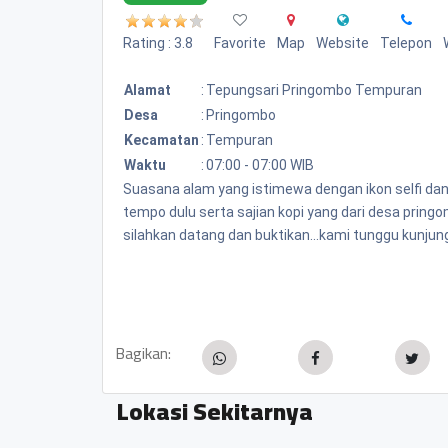
Rating : 3.8
Favorite
Map
Website
Telepon
Alamat
:
Tepungsari Pringombo Tempuran
Desa
:
Pringombo
Kecamatan
:
Tempuran
Waktu
:
07:00 - 07:00 WIB
Suasana alam yang istimewa dengan ikon selfi da
tempo dulu serta sajian kopi yang dari desa pring
silahkan datang dan buktikan...kami tunggu kunjung
Bagikan:
Lokasi Sekitarnya