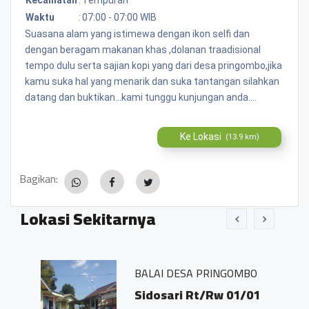
Waktu
:
07:00 - 07:00 WIB
Suasana alam yang istimewa dengan ikon selfi dan
dengan beragam makanan khas ,dolanan traadisional
tempo dulu serta sajian kopi yang dari desa pringombo,jika
kamu suka hal yang menarik dan suka tantangan silahkan
datang dan buktikan...kami tunggu kunjungan anda....
Ke Lokasi
(13.9 km)
Bagikan:
Lokasi Sekitarnya
BALAI DESA PRINGOMBO
Sidosari Rt/Rw 01/01