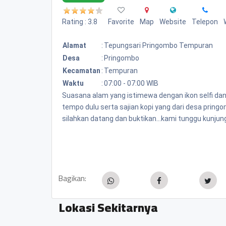
Rating : 3.8
Favorite
Map
Website
Telepon
Alamat
:
Tepungsari Pringombo Tempuran
Desa
:
Pringombo
Kecamatan
:
Tempuran
Waktu
:
07:00 - 07:00 WIB
Suasana alam yang istimewa dengan ikon selfi da
tempo dulu serta sajian kopi yang dari desa pring
silahkan datang dan buktikan...kami tunggu kunjung
Bagikan:
Lokasi Sekitarnya