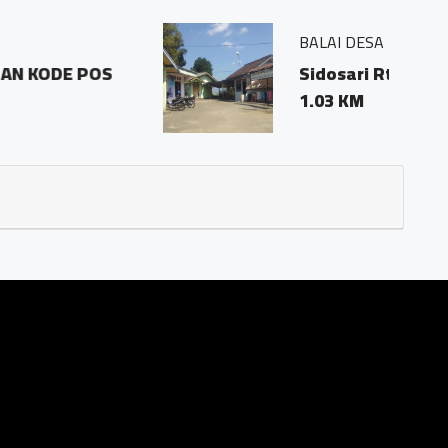
1 pringombo tempuran magelang.56161