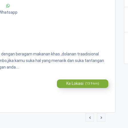
Whatsapp
n dengan beragam makanan khas ,dolanan traadisional
ombo,jika kamu suka hal yang menarik dan suka tantangan
an anda....
Ke Lokasi
(13.9 km)