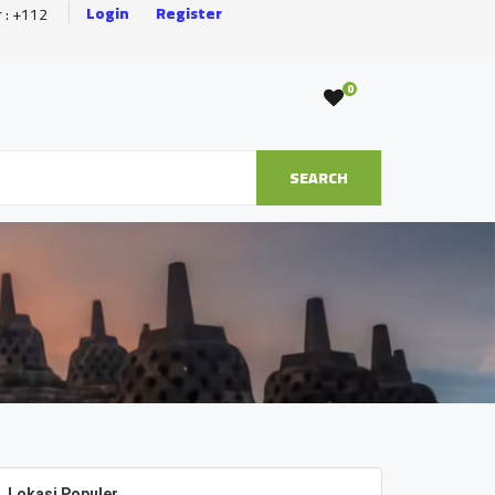
Login
Register
r : +112
0
SEARCH
Lokasi Populer