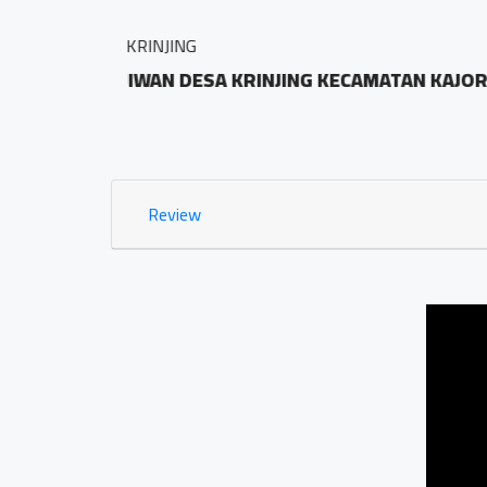
BALAI DESA PRINGOMBO
KODE POS
Sidosari Rt/Rw 01/0
1.03 KM
Review