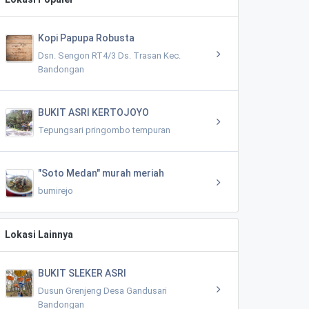
Kopi Papupa Robusta
Dsn. Sengon RT4/3 Ds. Trasan Kec.
Bandongan
BUKIT ASRI KERTOJOYO
Tepungsari pringombo tempuran
"Soto Medan" murah meriah
bumirejo
Lokasi Lainnya
BUKIT SLEKER ASRI
Dusun Grenjeng Desa Gandusari
Bandongan